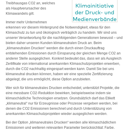
Treibhausgas CO2 an, welches
als Hauptverursacher des
Klimawandels gilt.
Immer mehr Unternehmen
erkennen vor diesem Hintergrund die Notwendigkeit, etwas für den
Klimaschutz zu tun und ökologisch verträglich zu handeln. Wir sind uns
unserer Verantwortung für die nachfolgenden Generationen bewusst – und
bieten daher unseren Kunden klimaneutralen Druck an. Beim
„klimaneutralen Drucken“ werden die durch einen Druckauftrag
entstehenden Emissionen durch Einsparung der gleichen Menge CO2 an
anderer Stelle ausgeglichen. Konkret bedeutet das, dass wir als Ausgleich
Zertifikate von international anerkannten Klimaschutzprojekten erwerben,
durch die CO2 nachhaltig eingespart werden kann. Damit Sie bei uns
klimaneutral drucken können, haben wir eine spezielle Zertifizierung
abgelegt, die uns ermöglicht, diese Option anzubieten.
Wer sich für klimaneutrales Drucken entscheidet, unterstützt Projekte, die
eine messbare CO2-Reduktion bewirken, beispielsweise indem sie
klimaschädliche Technologien ersetzen. Grundsätzlich darf das Etikett
„klimaneutral“ nur für Erzeugnisse oder Prozesse vergeben werden, bei
denen die CO2 Emissionen berechnet und durch Unterstützung von
anerkannten Klimaschutzprojekten wieder ausgeglichen werden.
Bei der Option „klimaneutrales Drucken“ werden alle klimaschädlichen
Emissionen und weiteren relevanten Parameter berücksichtigt: Farbe,