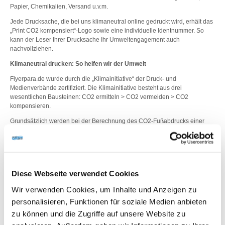
Papier, Chemikalien, Versand u.v.m.
Jede Drucksache, die bei uns klimaneutral online gedruckt wird, erhält das
„Print CO2 kompensiert“-Logo sowie eine individuelle Identnummer. So
kann der Leser Ihrer Drucksache Ihr Umweltengagement auch
nachvollziehen.
Klimaneutral drucken: So helfen wir der Umwelt
Flyerpara.de wurde durch die „Klimainitiative“ der Druck- und
Medienverbände zertifiziert. Die Klimainitiative besteht aus drei
wesentlichen Bausteinen: CO2 ermitteln > CO2 vermeiden > CO2
kompensieren.
Grundsätzlich werden bei der Berechnung des CO2-Fußabdrucks einer
Drucksache alle klimarelevanten Faktoren einbezogen. So werden
beispielsweise alle verwendeten Materialien, ihre Anlieferung, der
Energieverbrauch der Maschinen sowie die Entsorgung von
Produktionsabfällen und -reststoffen, etc. berücksichtigt. Da unsere
Produkte auf standardisierten Prozessen basieren, konnten wir
Diese Webseite verwendet Cookies
aussagekräftige Durchschnitts-Emissionswerte für jedes einzelne Produkt
ermitteln. Mithilfe eines Tools können Sie daher die anfallenden
Wir verwenden Cookies, um Inhalte und Anzeigen zu
Emissionen eines Druckauftrages sowie die daraus resultierenden Kosten
personalisieren, Funktionen für soziale Medien anbieten
einfach und sicher berechnen.
zu können und die Zugriffe auf unsere Website zu
Jeder Betrieb, der sich von der Klimainitiative der Druck- und