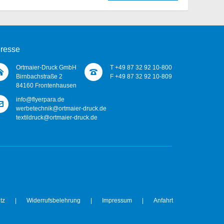
resse
Ortmaier-Druck GmbH
T +49 87 32 92 10-800
Birnbachstraße 2
F +49 87 32 92 10-809
84160 Frontenhausen
info@flyerpara.de
werbetechnik@ortmaier-druck.de
textildruck@ortmaier-druck.de
tz
|
Widerrufsbelehrung
|
Impressum
|
Anfahrt