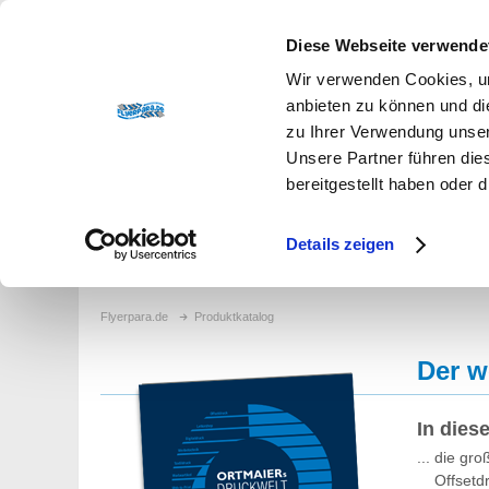
+49 87 32 / 92 10-800
|
Herzlich willkommen auf flye
Diese Webseite verwende
Wir verwenden Cookies, um
anbieten zu können und di
zu Ihrer Verwendung unser
Unsere Partner führen die
bereitgestellt haben oder
Produkte
Service
Kontakt
Über uns
Details zeigen
Flyerpara.de
Produktkatalog
Der w
In dies
... die gr
Offsetdruc