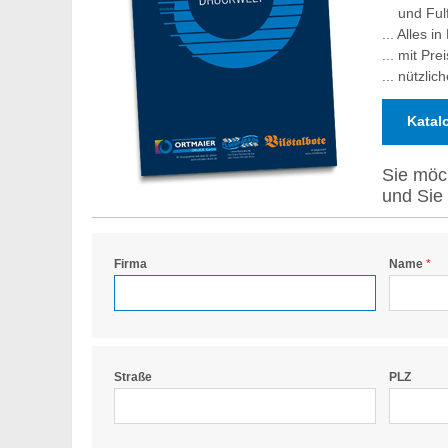
und Fulfi
... Alles 
... mit Pr
... nützli
Katal
Sie möc
und Sie 
Firma
Name
Straße
PLZ