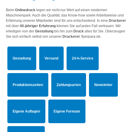
Beim
Onlinedruck
legen wir nicht nur Wert auf einen modernen
Maschinenpark. Auch die Qualität, das Know-how sowie Arbeitsweise und
Erfahrung unserer Mitarbeiter sind für uns entscheidend. In eine
Druckerei
mit über
40-jähriger Erfahrung
können Sie auf jeden Fall vertrauen. Wir
erledigen von der
Gestaltung
bis hin zum
Druck
alles für Sie. Überzeugen
Sie sich einfach selbst von unserer
Druckerei:
flyerpara.de.
Gestaltung
Versand
24-h-Service
Produktionszeiten
Zahlungsarten
Newsletter
Eigene Auflagen
Eigene Formate