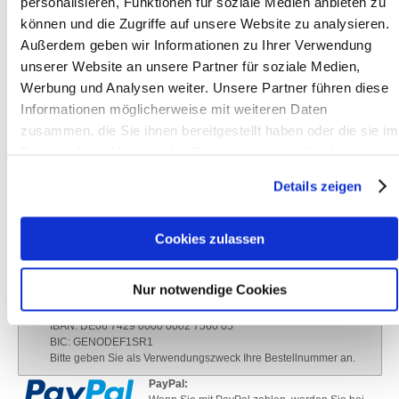
personalisieren, Funktionen für soziale Medien anbieten zu
Versand oder
Dienstag,
Mittwoch,
Donnerstag,
Freitag,
Montag,
Abholung ab
16.00
16.00
16.00 Uhr
16.00 Uhr
16.00
können und die Zugriffe auf unsere Website zu analysieren.
Uhr
Uhr
Uhr
Außerdem geben wir Informationen zu Ihrer Verwendung
unserer Website an unsere Partner für soziale Medien,
Werbung und Analysen weiter. Unsere Partner führen diese
Informationen möglicherweise mit weiteren Daten
zusammen, die Sie ihnen bereitgestellt haben oder die sie im
Zahlungsarten
Rahmen Ihrer Nutzung der Dienste gesammelt haben.
Unsere Online-Druckerei bietet:
Details zeigen
Vorauskasse:
Mit der Bestellbestätigung schicken wir Ihnen unsere Bankverbindung mit.
Es dauert ca. zwei bis drei Werktage, bis Ihr Geld bei uns eintrifft.
Cookies zulassen
Sobald das Geld auf unserem Konto eingegangen ist beginnen wir mit der
Produktion Ihres Auftrags.
Achtung! Unsere neue Bankverbindung:
Nur notwendige Cookies
Ortmaier-Druck GmbH
VR-Bank Ostbayern-Mitte eG
IBAN: DE06 7429 0000 0002 7560 05
BIC: GENODEF1SR1
Bitte geben Sie als Verwendungszweck Ihre Bestellnummer an.
PayPal: