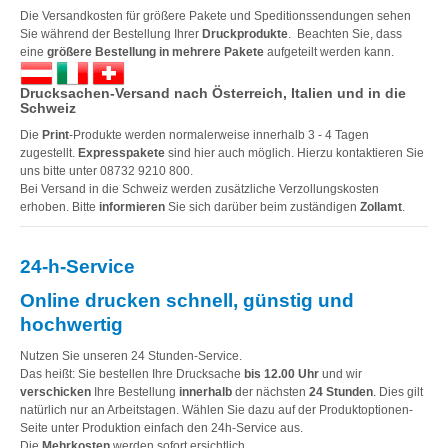
Die Versandkosten für größere Pakete und Speditionssendungen sehen
Sie während der Bestellung Ihrer
Druckprodukte
. Beachten Sie, dass
eine
größere Bestellung in mehrere Pakete
aufgeteilt werden kann.
Drucksachen-Versand nach Österreich, Italien und in die
Schweiz
Die
Print
-Produkte werden normalerweise innerhalb 3 - 4 Tagen
zugestellt.
Expresspakete
sind hier auch möglich. Hierzu kontaktieren Sie
uns bitte unter 08732 9210 800.
Bei Versand in die Schweiz werden zusätzliche Verzollungskosten
erhoben. Bitte
informieren
Sie sich darüber beim zuständigen
Zollamt
.
24-h-Service
Online drucken schnell, günstig und
hochwertig
Nutzen Sie unseren 24 Stunden-Service.
Das heißt: Sie bestellen Ihre Drucksache
bis 12.00 Uhr
und wir
verschicken
Ihre Bestellung
innerhalb
der nächsten
24 Stunden
. Dies gilt
natürlich nur an Arbeitstagen. Wählen Sie dazu auf der Produktoptionen-
Seite unter Produktion einfach den 24h-Service aus.
Die
Mehrkosten
werden sofort ersichtlich.