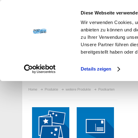
+49 87 32 / 92 10-800
|
Herzlich willkommen auf flye
Diese Webseite verwende
Wir verwenden Cookies, um
anbieten zu können und di
zu Ihrer Verwendung unser
Unsere Partner führen die
bereitgestellt haben oder
Produkte
Service
Kontakt
Über uns
Details zeigen
Home
Produkte
weitere Produkte
Postkarten