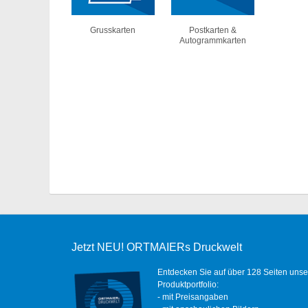
Grusskarten
Postkarten &
Autogrammkarten
Jetzt NEU! ORTMAIERs Druckwelt
Entdecken Sie auf über 128 Seiten unse
Produktportfolio:
- mit Preisangaben