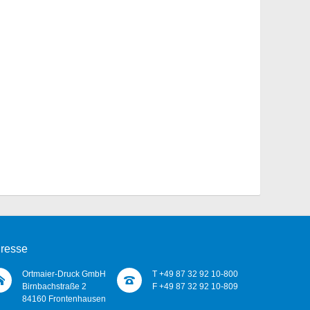
resse
Ortmaier-Druck GmbH
T +49 87 32 92 10-800
Birnbachstraße 2
F +49 87 32 92 10-809
84160 Frontenhausen