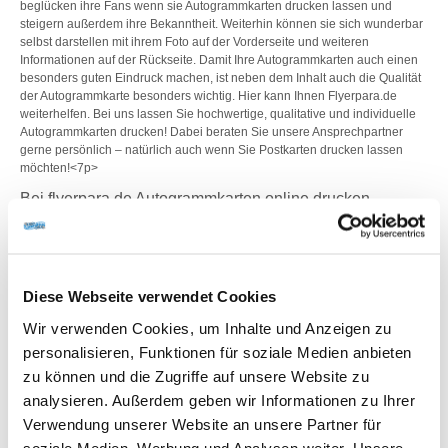
beglücken ihre Fans wenn sie Autogrammkarten drucken lassen und
steigern außerdem ihre Bekanntheit. Weiterhin können sie sich wunderbar
selbst darstellen mit ihrem Foto auf der Vorderseite und weiteren
Informationen auf der Rückseite. Damit Ihre Autogrammkarten auch einen
besonders guten Eindruck machen, ist neben dem Inhalt auch die Qualität
der Autogrammkarte besonders wichtig. Hier kann Ihnen Flyerpara.de
weiterhelfen. Bei uns lassen Sie hochwertige, qualitative und individuelle
Autogrammkarten drucken! Dabei beraten Sie unsere Ansprechpartner
gerne persönlich – natürlich auch wenn Sie Postkarten drucken lassen
möchten!<7p>
Bei flyerpara.de Autogrammkarten online drucken
Autogrammkarten sind häufig Sammlerstücke, deshalb ist eine gewisse
Langlebigkeit wichtig, die mit hochwertigen Karten gegeben ist. Und jeder
Prominente sollte immer ausreichend Autogrammkarten parat haben. Dafür
ist es wichtig, rechtzeitig Autogrammkarten drucken zu lassen. Für den
Diese Webseite verwendet Cookies
Druck stehen verschiedene Möglichkeiten zur Auswahl.
Wir verwenden Cookies, um Inhalte und Anzeigen zu
- Format
Autogrammkarten werden als Standard im DIN A6 Format produziert.
personalisieren, Funktionen für soziale Medien anbieten
Es ist ein handliches und praktisches Format. Der Druck erfolgt dabei
zu können und die Zugriffe auf unsere Website zu
normalerweise im Hochformat, wobei aber auch Autogrammkarten im
analysieren. Außerdem geben wir Informationen zu Ihrer
Querformat möglich sind. Bei Flyerpara.de bieten wir Ihnen sogar die
Möglichkeit Ihr eigenes Autogrammkartenformat produzieren zu
Verwendung unserer Website an unsere Partner für
lassen.
soziale Medien, Werbung und Analysen weiter. Unsere