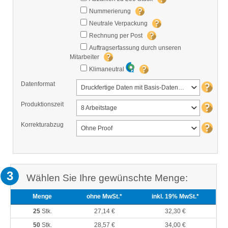
Nummerierung
Neutrale Verpackung
Rechnung per Post
Auftragserfassung durch unseren
Mitarbeiter
Klimaneutral
Datenformat
Druckfertige Daten mit Basis-Datencheck
Produktionszeit
8 Arbeitstage
Korrekturabzug
Ohne Proof
3
Wählen Sie Ihre gewünschte Menge:
Menge
ohne MwSt.*
inkl. 19% MwSt.*
25
Stk.
27,14 €
32,30 €
50
Stk.
28,57 €
34,00 €