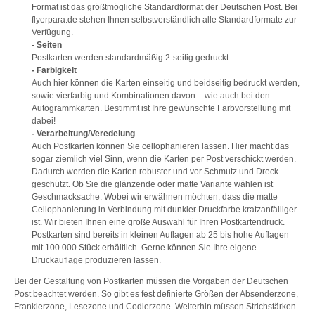
Format ist das größtmögliche Standardformat der Deutschen Post. Bei
flyerpara.de stehen Ihnen selbstverständlich alle Standardformate zur
Verfügung.
- Seiten
Postkarten werden standardmäßig 2-seitig gedruckt.
- Farbigkeit
Auch hier können die Karten einseitig und beidseitig bedruckt werden,
sowie vierfarbig und Kombinationen davon – wie auch bei den
Autogrammkarten. Bestimmt ist Ihre gewünschte Farbvorstellung mit
dabei!
- Verarbeitung/Veredelung
Auch Postkarten können Sie cellophanieren lassen. Hier macht das
sogar ziemlich viel Sinn, wenn die Karten per Post verschickt werden.
Dadurch werden die Karten robuster und vor Schmutz und Dreck
geschützt. Ob Sie die glänzende oder matte Variante wählen ist
Geschmacksache. Wobei wir erwähnen möchten, dass die matte
Cellophanierung in Verbindung mit dunkler Druckfarbe kratzanfälliger
ist. Wir bieten Ihnen eine große Auswahl für Ihren Postkartendruck.
Postkarten sind bereits in kleinen Auflagen ab 25 bis hohe Auflagen
mit 100.000 Stück erhältlich. Gerne können Sie Ihre eigene
Druckauflage produzieren lassen.
Bei der Gestaltung von Postkarten müssen die Vorgaben der Deutschen
Post beachtet werden. So gibt es fest definierte Größen der Absenderzone,
Frankierzone, Lesezone und Codierzone. Weiterhin müssen Strichstärken