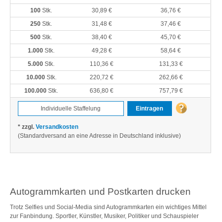
100
Stk.
30,89 €
36,76 €
250
Stk.
31,48 €
37,46 €
500
Stk.
38,40 €
45,70 €
1.000
Stk.
49,28 €
58,64 €
5.000
Stk.
110,36 €
131,33 €
10.000
Stk.
220,72 €
262,66 €
100.000
Stk.
636,80 €
757,79 €
Eintragen
* zzgl.
Versandkosten
(Standardversand an eine Adresse in Deutschland inklusive)
Autogrammkarten und Postkarten drucken
Trotz Selfies und Social-Media sind Autogrammkarten ein wichtiges Mittel
zur Fanbindung. Sportler, Künstler, Musiker, Politiker und Schauspieler