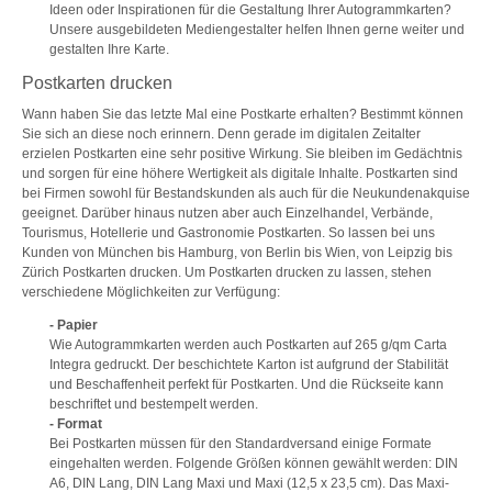
Ideen oder Inspirationen für die Gestaltung Ihrer Autogrammkarten?
Unsere ausgebildeten Mediengestalter helfen Ihnen gerne weiter und
gestalten Ihre Karte.
Postkarten drucken
Wann haben Sie das letzte Mal eine Postkarte erhalten? Bestimmt können
Sie sich an diese noch erinnern. Denn gerade im digitalen Zeitalter
erzielen Postkarten eine sehr positive Wirkung. Sie bleiben im Gedächtnis
und sorgen für eine höhere Wertigkeit als digitale Inhalte. Postkarten sind
bei Firmen sowohl für Bestandskunden als auch für die Neukundenakquise
geeignet. Darüber hinaus nutzen aber auch Einzelhandel, Verbände,
Tourismus, Hotellerie und Gastronomie Postkarten. So lassen bei uns
Kunden von München bis Hamburg, von Berlin bis Wien, von Leipzig bis
Zürich Postkarten drucken. Um Postkarten drucken zu lassen, stehen
verschiedene Möglichkeiten zur Verfügung:
- Papier
Wie Autogrammkarten werden auch Postkarten auf 265 g/qm Carta
Integra gedruckt. Der beschichtete Karton ist aufgrund der Stabilität
und Beschaffenheit perfekt für Postkarten. Und die Rückseite kann
beschriftet und bestempelt werden.
- Format
Bei Postkarten müssen für den Standardversand einige Formate
eingehalten werden. Folgende Größen können gewählt werden: DIN
A6, DIN Lang, DIN Lang Maxi und Maxi (12,5 x 23,5 cm). Das Maxi-