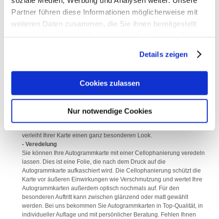
- Papier
Partner führen diese Informationen möglicherweise mit
265 g/qm Carta Integra. Es ist ein sehr hochwertiger, vollgebleichter
und stabiler Karton, der beidseitig gestrichen ist. Dabei ist die
weiteren Daten zusammen, die Sie ihnen bereitgestellt
Vorderseite mehrfach gestrichen, weshalb diese eine schöne Haptik
haben oder die sie im Rahmen Ihrer Nutzung der Dienste
und einen matten Effekt erzielt. Die einfach gestrichene Rückseite fühlt
gesammelt haben.
sich rauer an und kann beschriftet, bedruckt und bestempelt werden.
Details zeigen
- Seiten
Standardmäßig sind Autogrammkarten zweiseitig. Sie können aber
auch vierseitige Karten, die gefalzt werden, drucken lassen.
Cookies zulassen
- Farbigkeit
Hier kann aus verschiedenen Varianten gewählt werden. Die Karte
kann nur auf einer Seite vierfarbig (4/0) gedruckt werden. Aber auch
vorne vierfarbig und die Rückseite einfarbig (4/1) oder beidseitig
Nur notwendige Cookies
vierfarbig (4/4) sind möglich. Für den besonderen Wow!-Effekt können
zusätzlich Gold, Silber und HKS-Farbtöne gedruckt werden. Dies
verleiht Ihrer Karte einen ganz besonderen Look.
- Veredelung
Sie können Ihre Autogrammkarte mit einer Cellophanierung veredeln
lassen. Dies ist eine Folie, die nach dem Druck auf die
Autogrammkarte aufkaschiert wird. Die Cellophanierung schützt die
Karte vor äußeren Einwirkungen wie Verschmutzung und wertet Ihre
Autogrammkarten außerdem optisch nochmals auf. Für den
besonderen Auftritt kann zwischen glänzend oder matt gewählt
werden. Bei uns bekommen Sie Autogrammkarten in Top-Qualität, in
individueller Auflage und mit persönlicher Beratung. Fehlen Ihnen