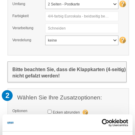
Umfang
2 Seiten - Postkarte
Farbigkeit
4/4-farbig Euroskala - beidseitig bedruckt
Verarbeitung
Schneiden
Veredelung
keine
Bitte beachten Sie, dass die Klappkarten (4-seitig)
nicht gefalzt werden!
2
Wählen Sie Ihre Zusatzoptionen:
Optionen
Ecken abrunden
Abzählen zu 100 Stück
Abzählen zu 200 Stück
Neutrale Verpackung