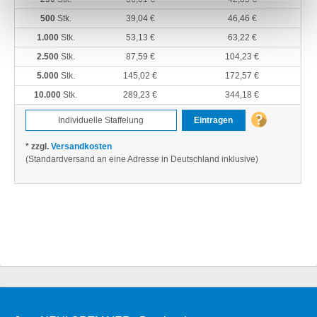
500
Stk.
39,04 €
46,46 €
1.000
Stk.
53,13 €
63,22 €
2.500
Stk.
87,59 €
104,23 €
5.000
Stk.
145,02 €
172,57 €
10.000
Stk.
289,23 €
344,18 €
Eintragen
* zzgl.
Versandkosten
(Standardversand an eine Adresse in Deutschland inklusive)