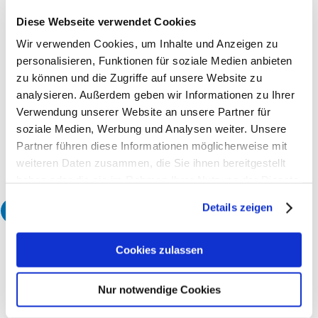
Rechnung per Post
Diese Webseite verwendet Cookies
Auftragserfassung durch unseren
Wir verwenden Cookies, um Inhalte und Anzeigen zu
Mitarbeiter
personalisieren, Funktionen für soziale Medien anbieten
Klimaneutral
zu können und die Zugriffe auf unsere Website zu
Datenformat
Druckfertige Daten mit Basis-Datencheck
analysieren. Außerdem geben wir Informationen zu Ihrer
Verwendung unserer Website an unsere Partner für
Produktionszeit
8 Arbeitstage
soziale Medien, Werbung und Analysen weiter. Unsere
Korrekturabzug
Ohne Proof
Partner führen diese Informationen möglicherweise mit
weiteren Daten zusammen, die Sie ihnen bereitgestellt
haben oder die sie im Rahmen Ihrer Nutzung der Dienste
gesammelt haben.
3
Details zeigen
Wählen Sie Ihre gewünschte Menge:
Menge
ohne MwSt.*
inkl. 19% MwSt.*
Cookies zulassen
25
Stk.
32,70 €
38,91 €
50
Stk.
33,44 €
39,79 €
Nur notwendige Cookies
100
Stk.
34,19 €
40,69 €
250
Stk.
36,01 €
42,85 €