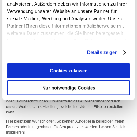
analysieren. Außerdem geben wir Informationen zu Ihrer
Verwendung unserer Website an unsere Partner für
soziale Medien, Werbung und Analysen weiter. Unsere
PCL Etiketten: große Format- und Papierauswahl
Partner führen diese Informationen möglicherweise mit
Hochwertiges Haftpapier für brillante Farben und erstklassige Farbechtheit.
weiteren Daten zusammen, die Sie ihnen bereitgestellt
Ideal für hochwertige Produktetiketten, Flaschenetiketten, Versandetiketten
haben oder die sie im Rahmen Ihrer Nutzung der Dienste
sowie Kennzeichnungsetiketten.
gesammelt haben.
Nun können Sie Ihre
Aufkleber drucken
lassen und zwar als PCL-
Details zeigen
Etiketten in den verschiedensten Größen, auf vielfältige Materialien und in
drei Formen. Zur Auswahl stehen runde, rechteckige oder quadratische
Etiketten. Hochwertiges Haftpapier für brillante Farben und erstklassige
Cookies zulassen
Farbechtheit. Möglich gemacht hat das unter anderem die Kooperation mit
Avery Zweckform, die mit der sogenannten PCL-Etiketten-Serie neue
Möglichkeiten eröffnet.
Nur notwendige Cookies
Die Eigenschaften der PCL-Etiketten sind bestens für die jeweilige
Anwendung optimiert. Egal ob Etiketten für den Haushalt, Adressaufkleber
oder Textilbeschriftungen. Erweitert wird das Aufkleberangebot durch
unsere Werbetechnik-Abteilung, welche individuelle Etiketten erstellen
kann.
Hier bleibt kein Wunsch offen. So können Aufkleber in beliebigen freien
Formen oder in ungeahnten Größen produziert werden. Lassen Sie sich
inspirieren!