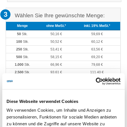
3
Wählen Sie Ihre gewünschte Menge:
Menge
ohne MwSt.*
inkl. 19% MwSt.*
50
Stk.
50,16 €
59,69 €
100
Stk.
50,52 €
60,12 €
250
Stk.
53,41 €
63,56 €
500
Stk.
58,15 €
69,20 €
1.000
Stk.
66,96 €
79,68 €
2.500
Stk.
93,61 €
111,40 €
5.000
Stk.
137,98 €
164,20 €
10.000
Stk.
226,74 €
269,82 €
Eintragen
Diese Webseite verwendet Cookies
* zzgl.
Versandkosten
Wir verwenden Cookies, um Inhalte und Anzeigen zu
(Standardversand an eine Adresse in Deutschland inklusive)
personalisieren, Funktionen für soziale Medien anbieten
zu können und die Zugriffe auf unsere Website zu