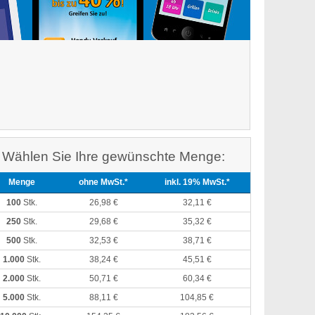
Wählen Sie Ihre gewünschte Menge:
Menge
ohne MwSt.*
inkl. 19% MwSt.*
100
Stk.
26,98 €
32,11 €
250
Stk.
29,68 €
35,32 €
500
Stk.
32,53 €
38,71 €
1.000
Stk.
38,24 €
45,51 €
2.000
Stk.
50,71 €
60,34 €
5.000
Stk.
88,11 €
104,85 €