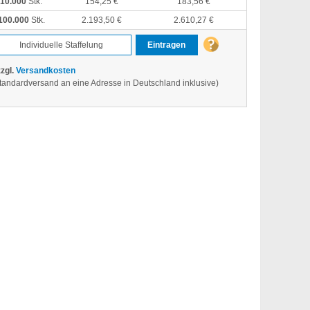
10.000
Stk.
154,25 €
183,56 €
100.000
Stk.
2.193,50 €
2.610,27 €
Eintragen
zzgl.
Versandkosten
tandardversand an eine Adresse in Deutschland inklusive)