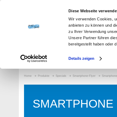
+49 87 32 / 92 10-800
|
Herzlich willkommen auf flye
Diese Webseite verwende
Wir verwenden Cookies, um
anbieten zu können und di
zu Ihrer Verwendung unser
Unsere Partner führen die
bereitgestellt haben oder
Produkte
Service
Kontakt
Über uns
Details zeigen
Home
Produkte
Specials
Smartphone-Flyer
Smartphone
SMARTPHONE 