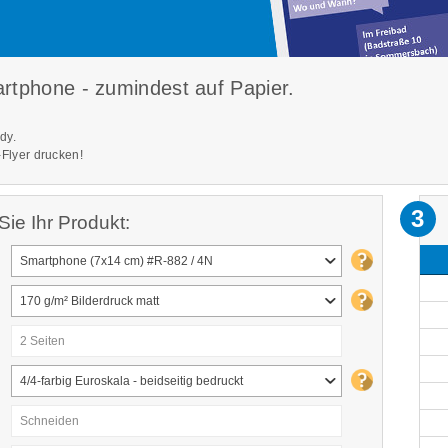
rtphone - zumindest auf Papier.
dy.
Flyer drucken!
3
Sie Ihr Produkt:
Smartphone (7x14 cm) #R-882 / 4N
170 g/m² Bilderdruck matt
2 Seiten
4/4-farbig Euroskala - beidseitig bedruckt
Schneiden