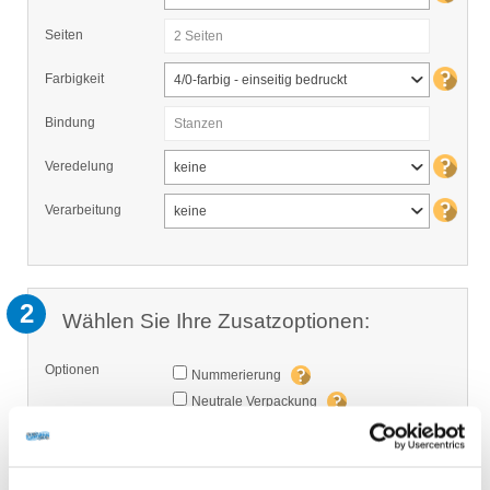
Seiten
2 Seiten
Farbigkeit
4/0-farbig - einseitig bedruckt
Bindung
Stanzen
Veredelung
keine
Verarbeitung
keine
2
Wählen Sie Ihre Zusatzoptionen:
Optionen
Nummerierung
Neutrale Verpackung
Auftragserfassung durch unseren
Mitarbeiter
Klimaneutral