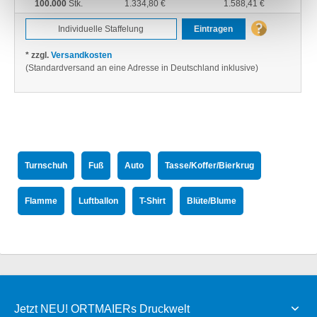
100.000
Stk.
1.334,80 €
1.588,41 €
Eintragen
* zzgl.
Versandkosten
(Standardversand an eine Adresse in Deutschland inklusive)
Turnschuh
Fuß
Auto
Tasse/Koffer/Bierkrug
Flamme
Luftballon
T-Shirt
Blüte/Blume
Jetzt NEU! ORTMAIERs Druckwelt