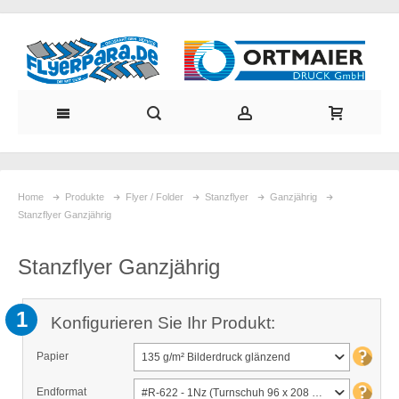
Home
Produkte
Flyer / Folder
Stanzflyer
Ganzjährig
Stanzflyer Ganzjährig
Stanzflyer Ganzjährig
1
Konfigurieren Sie Ihr Produkt:
Papier
135 g/m² Bilderdruck glänzend
Endformat
#R-622 - 1Nz (Turnschuh 96 x 208 mm)