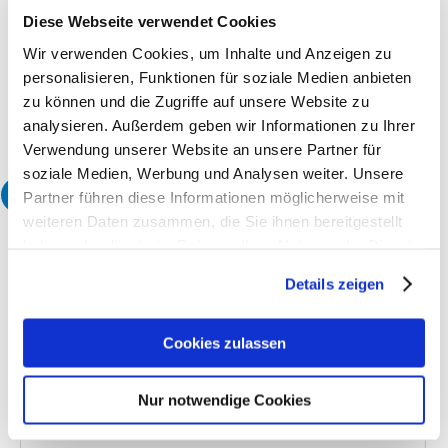
Datenformat
Diese Webseite verwendet Cookies
Druckfertige Daten mit Basis-Datencheck
Wir verwenden Cookies, um Inhalte und Anzeigen zu
Produktionszeit
7 Arbeitstage
personalisieren, Funktionen für soziale Medien anbieten
Korrekturabzug
zu können und die Zugriffe auf unsere Website zu
Ohne Proof
analysieren. Außerdem geben wir Informationen zu Ihrer
Verwendung unserer Website an unsere Partner für
soziale Medien, Werbung und Analysen weiter. Unsere
3
Partner führen diese Informationen möglicherweise mit
Wählen Sie Ihre gewünschte Menge:
weiteren Daten zusammen, die Sie ihnen bereitgestellt
Menge
ohne MwSt.*
inkl. 19% MwSt.*
haben oder die sie im Rahmen Ihrer Nutzung der Dienste
100
Stk.
23,75 €
28,26 €
gesammelt haben.
Details zeigen
250
Stk.
59,37 €
70,65 €
500
Stk.
61,82 €
73,57 €
Cookies zulassen
1.000
Stk.
71,44 €
85,01 €
5.000
Stk.
119,37 €
142,05 €
Nur notwendige Cookies
10.000
Stk.
180,40 €
214,68 €
25.000
Stk.
364,90 €
434,23 €