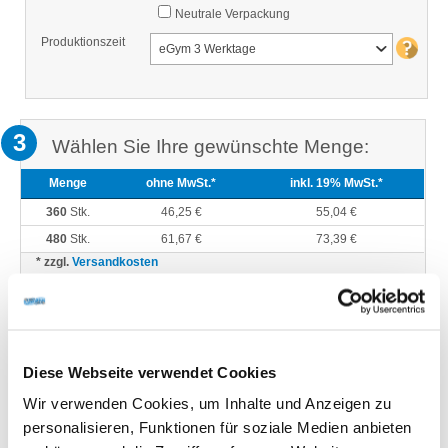
Neutrale Verpackung
Produktionszeit
eGym 3 Werktage
3
Wählen Sie Ihre gewünschte Menge:
Menge
ohne MwSt.*
inkl. 19% MwSt.*
360
Stk.
46,25 €
55,04 €
480
Stk.
61,67 €
73,39 €
* zzgl.
Versandkosten
(Standardversand an eine Adresse in Deutschland inklusive)
Diese Webseite verwendet Cookies
Wir verwenden Cookies, um Inhalte und Anzeigen zu
Produktbeschreibung
personalisieren, Funktionen für soziale Medien anbieten