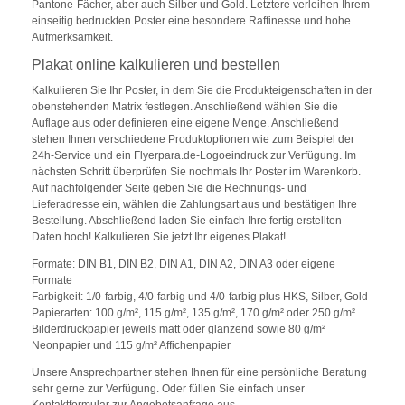
Pantone-Fächer, aber auch Silber und Gold. Letztere verleihen Ihrem
einseitig bedruckten Poster eine besondere Raffinesse und hohe
Aufmerksamkeit.
Plakat online kalkulieren und bestellen
Kalkulieren Sie Ihr Poster, in dem Sie die Produkteigenschaften in der
obenstehenden Matrix festlegen. Anschließend wählen Sie die
Auflage aus oder definieren eine eigene Menge. Anschließend
stehen Ihnen verschiedene Produktoptionen wie zum Beispiel der
24h-Service und ein Flyerpara.de-Logoeindruck zur Verfügung. Im
nächsten Schritt überprüfen Sie nochmals Ihr Poster im Warenkorb.
Auf nachfolgender Seite geben Sie die Rechnungs- und
Lieferadresse ein, wählen die Zahlungsart aus und bestätigen Ihre
Bestellung. Abschließend laden Sie einfach Ihre fertig erstellten
Daten hoch! Kalkulieren Sie jetzt Ihr eigenes Plakat!
Formate: DIN B1, DIN B2, DIN A1, DIN A2, DIN A3 oder eigene
Formate
Farbigkeit: 1/0-farbig, 4/0-farbig und 4/0-farbig plus HKS, Silber, Gold
Papierarten: 100 g/m², 115 g/m², 135 g/m², 170 g/m² oder 250 g/m²
Bilderdruckpapier jeweils matt oder glänzend sowie 80 g/m²
Neonpapier und 115 g/m² Affichenpapier
Unsere Ansprechpartner stehen Ihnen für eine persönliche Beratung
sehr gerne zur Verfügung. Oder füllen Sie einfach unser
Kontaktformular zur Angebotsanfrage aus.