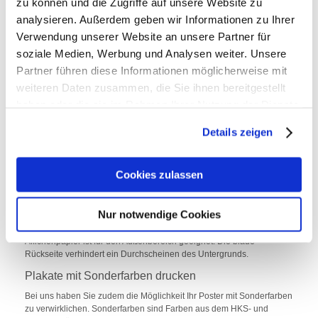
zu können und die Zugriffe auf unsere Website zu
Plakate drucken
analysieren. Außerdem geben wir Informationen zu Ihrer
Plakate erzeugen Aufmerksamkeit und sind ein sehr beliebtes
Verwendung unserer Website an unsere Partner für
Werbemedium. Mit unserer umfangreichen Auswahl können Sie Ihre
soziale Medien, Werbung und Analysen weiter. Unsere
Werbung groß rausbringen. Wir bieten Ihnen dafür viele Formate und
Partner führen diese Informationen möglicherweise mit
Papiere sowie einen hochwertigen Offsetdruck zum günstigen Preis.
weiteren Daten zusammen, die Sie ihnen bereitgestellt
Plakate einfarbig oder bunt drucken und auf welches
haben oder die sie im Rahmen Ihrer Nutzung der Dienste
Papier?
gesammelt haben.
Generell können Sie Ihr B1 Plakat, A1 Plakat, A2 Plakat neben
Details zeigen
vierfarbig auch einfarbig drucken lassen. Der einfarbige Druck ist auf
Neonpapier möglich. Dieses Papier gibt es in den folgenden Farben:
Neongelb, Neongrün, Neonorange und Neonrot. Damit haben Sie
Cookies zulassen
eine günstige Alternative zum vierfarbigen Poster, die mit Sicherheit
ins Auge sticht.
Für Ihren vierfarbigen Plakatdruck bestimmen Sie ein
Nur notwendige Cookies
Bilderdruckpapier aus vielen. Bei DIN B1 und DIN A1 können Sie
sogar ein Affichenpapier auswählen. Das holzfreie und nassfeste
Affichenpapier ist für den Außenbereich geeignet. Die blaue
Rückseite verhindert ein Durchscheinen des Untergrunds.
Plakate mit Sonderfarben drucken
Bei uns haben Sie zudem die Möglichkeit Ihr Poster mit Sonderfarben
zu verwirklichen. Sonderfarben sind Farben aus dem HKS- und