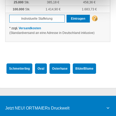
25.000
Stk.
385,18 €
458,36 €
100.000
Stk.
1.414,90 €
1.683,73 €
Eintragen
* zzgl.
Versandkosten
(Standardversand an eine Adresse in Deutschland inklusive)
Schmetterling
Oval
Osterhase
Blüte/Blume
Jetzt NEU! ORTMAIERs Druckwelt