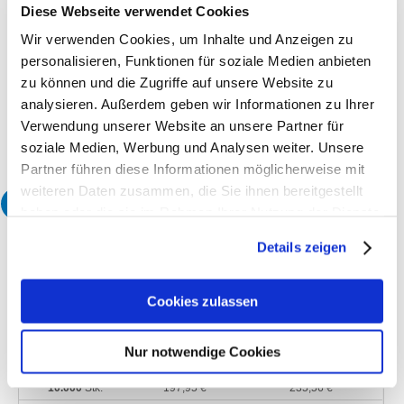
Diese Webseite verwendet Cookies
Klimaneutral
Wir verwenden Cookies, um Inhalte und Anzeigen zu
Datenformat
Druckfertige Daten mit Basis-Datencheck
personalisieren, Funktionen für soziale Medien anbieten
Produktionszeit
zu können und die Zugriffe auf unsere Website zu
7 Arbeitstage
analysieren. Außerdem geben wir Informationen zu Ihrer
Korrekturabzug
Ohne Proof
Verwendung unserer Website an unsere Partner für
soziale Medien, Werbung und Analysen weiter. Unsere
Partner führen diese Informationen möglicherweise mit
weiteren Daten zusammen, die Sie ihnen bereitgestellt
3
Wählen Sie Ihre gewünschte Menge:
haben oder die sie im Rahmen Ihrer Nutzung der Dienste
gesammelt haben.
Menge
ohne MwSt.*
inkl. 19% MwSt.*
Details zeigen
100
Stk.
23,66 €
28,16 €
250
Stk.
59,15 €
70,39 €
Cookies zulassen
500
Stk.
61,82 €
73,57 €
1.000
Stk.
71,81 €
85,45 €
Nur notwendige Cookies
5.000
Stk.
123,21 €
146,62 €
10.000
Stk.
197,95 €
235,56 €