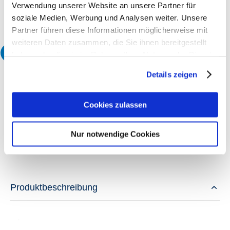
Produktionszeit
Verwendung unserer Website an unsere Partner für
eGym 3 Werktage
soziale Medien, Werbung und Analysen weiter. Unsere
Partner führen diese Informationen möglicherweise mit
weiteren Daten zusammen, die Sie ihnen bereitgestellt
3
Wählen Sie Ihre gewünschte Menge:
haben oder die sie im Rahmen Ihrer Nutzung der Dienste
gesammelt haben.
Details zeigen
Menge
ohne MwSt.*
inkl. 19% MwSt.*
120
Stk.
19,63 €
23,36 €
300
Stk.
49,08 €
58,41 €
Cookies zulassen
* zzgl.
Versandkosten
(Standardversand an eine Adresse in Deutschland inklusive)
Nur notwendige Cookies
Produktbeschreibung
.