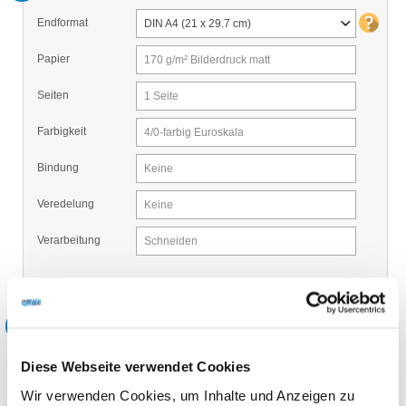
Endformat
DIN A4 (21 x 29.7 cm)
Papier
170 g/m² Bilderdruck matt
Seiten
1 Seite
Farbigkeit
4/0-farbig Euroskala
Bindung
Keine
Veredelung
Keine
Verarbeitung
Schneiden
2
Wählen Sie Ihre Zusatzoptionen:
Diese Webseite verwendet Cookies
Optionen
Verpackungseinheit 10
Wir verwenden Cookies, um Inhalte und Anzeigen zu
Verpackungseinheit 4