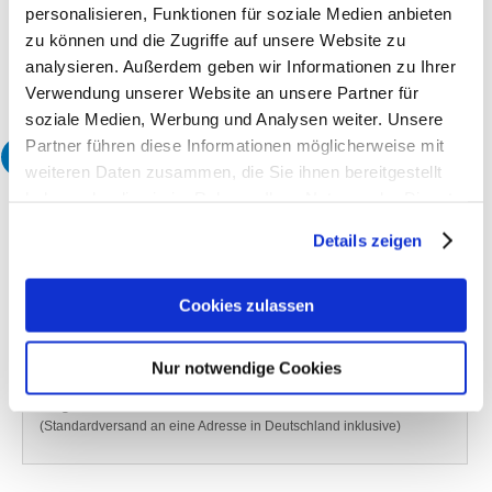
personalisieren, Funktionen für soziale Medien anbieten
Neutrale Verpackung
zu können und die Zugriffe auf unsere Website zu
Produktionszeit
eGym 3 Werktage
analysieren. Außerdem geben wir Informationen zu Ihrer
Verwendung unserer Website an unsere Partner für
soziale Medien, Werbung und Analysen weiter. Unsere
Partner führen diese Informationen möglicherweise mit
3
Wählen Sie Ihre gewünschte Menge:
weiteren Daten zusammen, die Sie ihnen bereitgestellt
haben oder die sie im Rahmen Ihrer Nutzung der Dienste
Menge
ohne MwSt.*
inkl. 19% MwSt.*
gesammelt haben.
20
Stk.
0,00 €
0,00 €
Details zeigen
40
Stk.
0,00 €
0,00 €
50
Stk.
46,00 €
54,74 €
Cookies zulassen
60
Stk.
0,00 €
0,00 €
100
Stk.
46,00 €
54,74 €
Nur notwendige Cookies
150
Stk.
47,90 €
57,00 €
* zzgl.
Versandkosten
(Standardversand an eine Adresse in Deutschland inklusive)