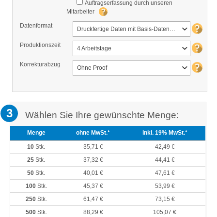
Auftragserfassung durch unseren
Mitarbeiter
Datenformat
Druckfertige Daten mit Basis-Datencheck
Produktionszeit
4 Arbeitstage
Korrekturabzug
Ohne Proof
3
Wählen Sie Ihre gewünschte Menge:
Menge
ohne MwSt.*
inkl. 19% MwSt.*
10
Stk.
35,71 €
42,49 €
25
Stk.
37,32 €
44,41 €
50
Stk.
40,01 €
47,61 €
100
Stk.
45,37 €
53,99 €
250
Stk.
61,47 €
73,15 €
500
Stk.
88,29 €
105,07 €