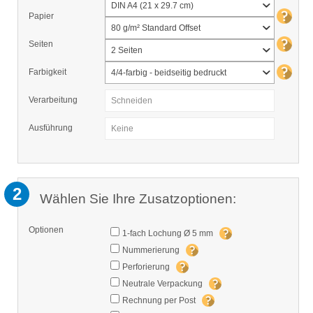
DIN A4 (21 x 29.7 cm)
Papier
80 g/m² Standard Offset
Seiten
2 Seiten
Farbigkeit
4/4-farbig - beidseitig bedruckt
Verarbeitung
Schneiden
Ausführung
Keine
2
Wählen Sie Ihre Zusatzoptionen:
Optionen
1-fach Lochung Ø 5 mm
Nummerierung
Perforierung
Neutrale Verpackung
Rechnung per Post