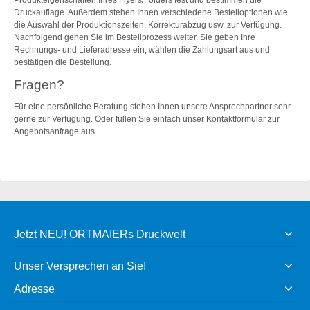
Druckauflage. Außerdem stehen Ihnen verschiedene Bestelloptionen wie
die Auswahl der Produktionszeiten, Korrekturabzug usw. zur Verfügung.
Nachfolgend gehen Sie im Bestellprozess weiter. Sie geben Ihre
Rechnungs- und Lieferadresse ein, wählen die Zahlungsart aus und
bestätigen die Bestellung.
Fragen?
Für eine persönliche Beratung stehen Ihnen unsere Ansprechpartner sehr
gerne zur Verfügung. Oder füllen Sie einfach unser Kontaktformular zur
Angebotsanfrage aus.
Jetzt NEU! ORTMAIERs Druckwelt
Unser Versprechen an Sie!
Adresse