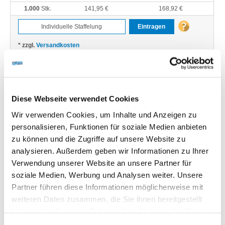
1.000
Stk.
141,95 €
168,92 €
Eintragen
* zzgl.
Versandkosten
(Standardversand an eine Adresse in Deutschland inklusive)
Diese Webseite verwendet Cookies
Flyer und Folder im Digitaldruck
Wir verwenden Cookies, um Inhalte und Anzeigen zu
personalisieren, Funktionen für soziale Medien anbieten
Ideal für kleine Auflagen und wenn es eilt! Überzeugen Sie sich!
zu können und die Zugriffe auf unsere Website zu
Folder und Flyer im Digitaldruck drucken
analysieren. Außerdem geben wir Informationen zu Ihrer
Sie möchten Ihren Flyer oder Folder in einer geringen Auflage drucken
Verwendung unserer Website an unsere Partner für
lassen? Dann sind Sie bei uns genau richtig. Wir drucken auch wenige
soziale Medien, Werbung und Analysen weiter. Unsere
Stückzahlen − bereits ab 1 Stück − im professionellen Digitaldruck.
Partner führen diese Informationen möglicherweise mit
Endformat:
weiteren Daten zusammen, die Sie ihnen bereitgestellt
Sie können aus vielen vorgegebenen Formaten von DIN A7 bis DIN A3
haben oder die sie im Rahmen Ihrer Nutzung der Dienste
wählen. Beachten Sie, dass es sich jeweils um das Endformat Ihrer
gesammelt haben.