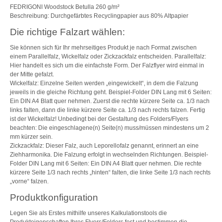
FEDRIGONI Woodstock Betulla 260 g/m²
Beschreibung: Durchgefärbtes Recyclingpapier aus 80% Altpapier
Die richtige Falzart wählen:
Sie können sich für Ihr mehrseitiges Produkt je nach Format zwischen
einem Parallelfalz, Wickelfalz oder Zickzackfalz entscheiden. Parallelfalz:
Hier handelt es sich um die einfachste Form. Der Falzflyer wird einmal in
der Mitte gefalzt.
Wickelfalz: Einzelne Seiten werden „eingewickelt“, in dem die Falzung
jeweils in die gleiche Richtung geht. Beispiel-Folder DIN Lang mit 6 Seiten:
Ein DIN A4 Blatt quer nehmen. Zuerst die rechte kürzere Seite ca. 1/3 nach
links falten, dann die linke kürzere Seite ca. 1/3 nach rechts falzen. Fertig
ist der Wickelfalz! Unbedingt bei der Gestaltung des Folders/Flyers
beachten: Die eingeschlagene(n) Seite(n) muss/müssen mindestens um 2
mm kürzer sein.
Zickzackfalz: Dieser Falz, auch Leporellofalz genannt, erinnert an eine
Ziehharmonika. Die Falzung erfolgt in wechselnden Richtungen. Beispiel-
Folder DIN Lang mit 6 Seiten: Ein DIN A4 Blatt quer nehmen. Die rechte
kürzere Seite 1/3 nach rechts „hinten“ falten, die linke Seite 1/3 nach rechts
„vorne“ falzen.
Produktkonfiguration
Legen Sie als Erstes mithilfe unseres Kalkulationstools die
Produkteigenschaften Ihres Flyers/Folders fest und bestimmen die