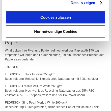
Drucksache handelt. Gerne drucken wir unter „eigene Formate“ auch Ihre
Details zeigen
individuelle Vorlage bis maximal 31 x 44 cm. Flyer oder Folder? Folder
werden gefalzt; Flyer nicht.
Cookies zulassen
Seitenzahl und Farbigkeit:
Die Seitenanzahl variiert je nach Format von ein bis sechs Seiten. Wählen
Sie zwischen einseitigem (4/0-farbig) und beidseitigem (4/4-farbig)
Nur notwendige Cookies
Digitaldruck.
Papier:
Wir drucken Ihre Flyer und Folder auf hochwertiges Papier. Ab 170 g/qm
empfehlen wir Ihnen den Folder zu nuten, um ein unschönes Brechen des
Papieres zu verhindern.
Jetzt NEU:
FEDRIGONI Tintoretto Neve 250 g/m²
Beschreibung: Beidseitig filzmarkiertes Naturpapier mit Büttenstruktur
FEDRIGONI Freelife Vellum White 260 g/m²
Beschreibung: Hochwertiges Recycling-Naturpapier aus 55% FSC-
Zellstoff, 40% FSC-Altpapierfasern und 5% Baumwollfasern
FEDRIGONI Sirio Pearl Merida White 290 g/m²
Beschreibung: Durchgefärbtes, filzmarkiertes Papier mit Metallic-Effekt