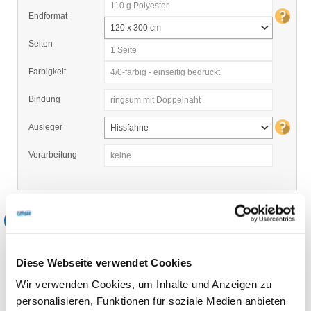
110 g Polyester
Endformat
120 x 300 cm
Seiten
1 Seite
Farbigkeit
4/0-farbig - einseitig bedruckt
Bindung
ringsum mit Doppelnaht
Ausleger
Hissfahne
Verarbeitung
keine
2
Wählen Sie Ihre Zusatzoptionen:
Optionen
Neutrale Verpackung
Diese Webseite verwendet Cookies
Auftragserfassung durch unseren
Wir verwenden Cookies, um Inhalte und Anzeigen zu
Mitarbeiter
personalisieren, Funktionen für soziale Medien anbieten
Datenformat