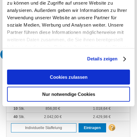
offene Datei
zu können und die Zugriffe auf unsere Website zu
analysieren. Außerdem geben wir Informationen zu Ihrer
Produktionszeit
10 Arbeitstage
Verwendung unserer Website an unsere Partner für
Korrekturabzug
soziale Medien, Werbung und Analysen weiter. Unsere
Ohne Proof
Partner führen diese Informationen möglicherweise mit
weiteren Daten zusammen, die Sie ihnen bereitgestellt
haben oder die sie im Rahmen Ihrer Nutzung der Dienste
3
gesammelt haben.
Wählen Sie Ihre gewünschte Menge:
Details zeigen
Menge
ohne MwSt.*
inkl. 19% MwSt.*
1
Stk.
109,00 €
129,71 €
Cookies zulassen
2
Stk.
208,00 €
247,52 €
3
Stk.
307,00 €
365,33 €
Nur notwendige Cookies
5
Stk.
505,00 €
600,95 €
10
Stk.
856,00 €
1.018,64 €
40
Stk.
2.042,00 €
2.429,98 €
Eintragen