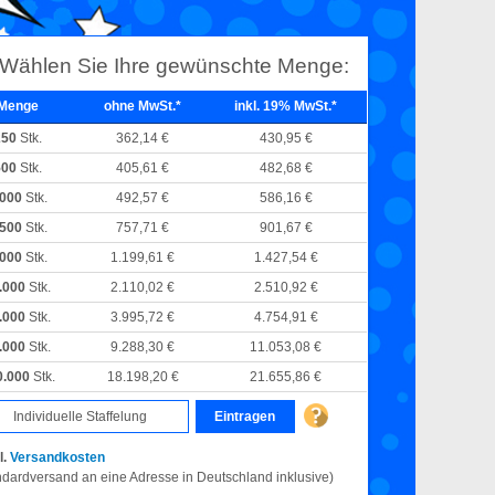
Wählen Sie Ihre gewünschte Menge:
Menge
ohne MwSt.*
inkl. 19% MwSt.*
250
Stk.
362,14 €
430,95 €
500
Stk.
405,61 €
482,68 €
.000
Stk.
492,57 €
586,16 €
.500
Stk.
757,71 €
901,67 €
.000
Stk.
1.199,61 €
1.427,54 €
.000
Stk.
2.110,02 €
2.510,92 €
.000
Stk.
3.995,72 €
4.754,91 €
.000
Stk.
9.288,30 €
11.053,08 €
0.000
Stk.
18.198,20 €
21.655,86 €
Eintragen
l.
Versandkosten
ndardversand an eine Adresse in Deutschland inklusive)