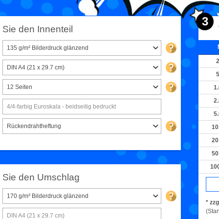
3
 Sie den Innenteil
135 g/m² Bilderdruck glänzend
DIN A4 (21 x 29.7 cm)
12 Seiten
1
2
4/4-farbig Euroskala - beidseitig bedruckt
5
Rückendrahtheftung
10
20
50
10
n Sie den Umschlag
170 g/m² Bilderdruck glänzend
* zzg
(Sta
DIN A4 (21 x 29.7 cm)