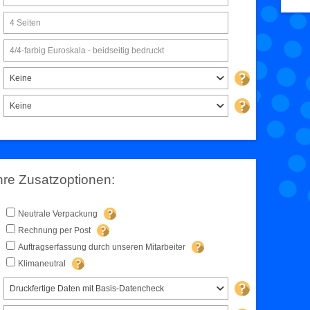
4 Seiten
4/4-farbig Euroskala - beidseitig bedruckt
Keine
Keine
hre Zusatzoptionen:
Neutrale Verpackung
Rechnung per Post
Auftragserfassung durch unseren Mitarbeiter
Klimaneutral
Druckfertige Daten mit Basis-Datencheck