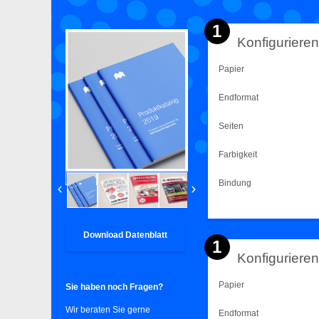
1
Konfigurieren
Papier
Endformat
Seiten
Farbigkeit
Bindung
Download Datenblatt
1
Konfiguriere
Papier
Sie haben noch Fragen?
Wir beraten Sie gerne
Endformat