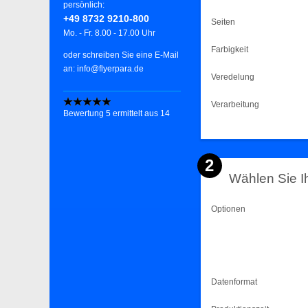
persönlich:
+49 8732 9210-800
Seiten
Mo. - Fr. 8.00 - 17.00 Uhr
Farbigkeit
oder schreiben Sie eine E-Mail
an: info@flyerpara.de
Veredelung
Verarbeitung
Bewertung
5
ermittelt aus
14
2
Wählen Sie I
Optionen
Datenformat