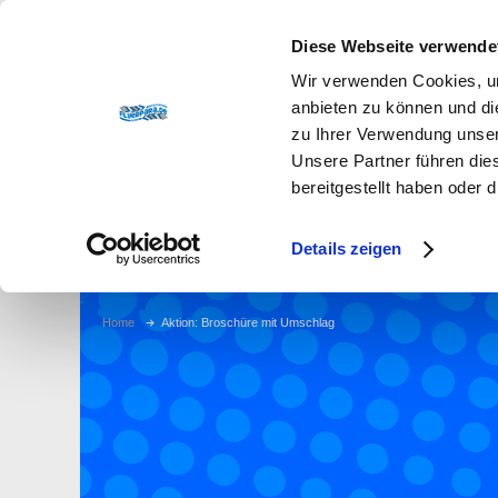
+49 87 32 / 92 10-800
|
Herzlich willkommen auf flye
Diese Webseite verwende
Wir verwenden Cookies, um
anbieten zu können und di
zu Ihrer Verwendung unser
Unsere Partner führen die
bereitgestellt haben oder
Produkte
Service
Kontakt
Über uns
Details zeigen
Home
Aktion: Broschüre mit Umschlag