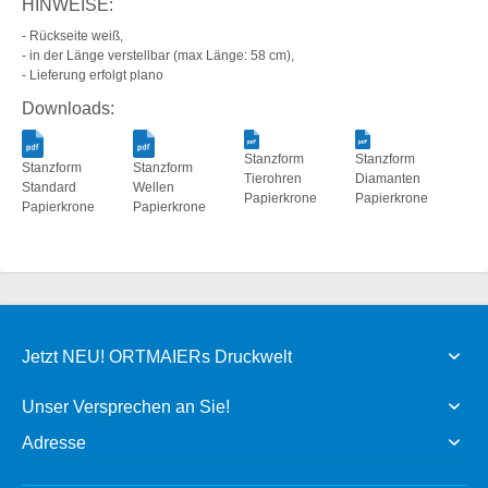
HINWEISE:
- Rückseite weiß,
- in der Länge verstellbar (max Länge: 58 cm),
- Lieferung erfolgt plano
Downloads:
Stanzform
Stanzform
Stanzform
Stanzform
Tierohren
Diamanten
Standard
Wellen
Papierkrone
Papierkrone
Papierkrone
Papierkrone
Jetzt NEU! ORTMAIERs Druckwelt
Unser Versprechen an Sie!
Adresse