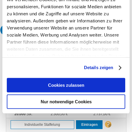
Korrekturabzug
Ohne Proof
personalisieren, Funktionen für soziale Medien anbieten
zu können und die Zugriffe auf unsere Website zu
analysieren. Außerdem geben wir Informationen zu Ihrer
Verwendung unserer Website an unsere Partner für
3
Wählen Sie Ihre gewünschte Menge:
soziale Medien, Werbung und Analysen weiter. Unsere
Partner führen diese Informationen möglicherweise mit
Menge
ohne MwSt.*
inkl. 19% MwSt.*
weiteren Daten zusammen, die Sie ihnen bereitgestellt
100
Stk.
300,00 €
357,00 €
haben oder die sie im Rahmen Ihrer Nutzung der Dienste
250
Stk.
375,00 €
446,25 €
gesammelt haben.
500
Stk.
450,00 €
535,50 €
Details zeigen
1.000
Stk.
560,00 €
666,40 €
2.000
Stk.
725,00 €
862,75 €
Cookies zulassen
5.000
Stk.
900,00 €
1.071,00 €
10.000
Stk.
1.350,00 €
1.606,50 €
Nur notwendige Cookies
15.000
Stk.
1.920,00 €
2.284,80 €
20.000
Stk.
2.300,00 €
2.737,00 €
Eintragen