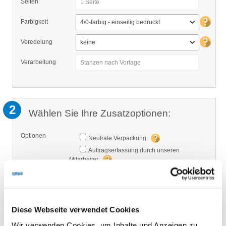
Seiten
1 Seite
Farbigkeit
4/0-farbig - einseitig bedruckt
Veredelung
keine
Verarbeitung
Stanzen nach Vorlage
2
Wählen Sie Ihre Zusatzoptionen:
Optionen
Neutrale Verpackung
Auftragserfassung durch unseren
Mitarbeiter
Klimaneutral
Datenformat
Druckfertige Daten mit Basis-Datencheck
Produktionszeit
Diese Webseite verwendet Cookies
7 Arbeitstage
Wir verwenden Cookies, um Inhalte und Anzeigen zu